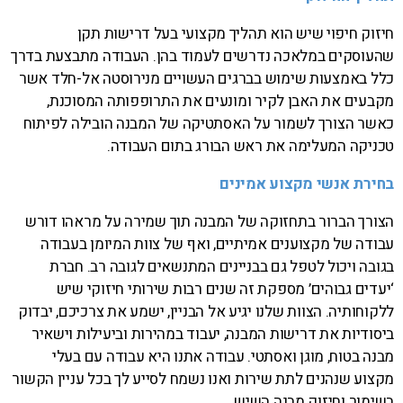
חיזוק חיפוי שיש הוא תהליך מקצועי בעל דרישות תקן
שהעוסקים במלאכה נדרשים לעמוד בהן. העבודה מתבצעת בדרך
כלל באמצעות שימוש בברגים העשויים מנירוסטה אל-חלד אשר
מקבעים את האבן לקיר ומונעים את התרופפותה המסוכנת,
כאשר הצורך לשמור על האסתטיקה של המבנה הובילה לפיתוח
טכניקה המעלימה את ראש הבורג בתום העבודה.
בחירת אנשי מקצוע אמינים
הצורך הברור בתחזוקה של המבנה תוך שמירה על מראהו דורש
עבודה של מקצוענים אמיתיים, ואף של צוות המיומן בעבודה
בגובה ויכול לטפל גם בבניינים המתנשאים לגובה רב. חברת
‘יעדים גבוהים’ מספקת זה שנים רבות שירותי חיזוקי שיש
ללקוחותיה. הצוות שלנו יגיע אל הבניין, ישמע את צרכיכם, יבדוק
ביסודיות את דרישות המבנה, יעבוד במהירות וביעילות וישאיר
מבנה בטוח, מוגן ואסתטי. עבודה אתנו היא עבודה עם בעלי
מקצוע שנהנים לתת שירות ואנו נשמח לסייע לך בכל עניין הקשור
בשימור וחיזוק מבנה השיש.