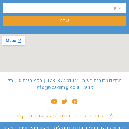
שלח
יעדים גבוהים בע"מ | 073-3744112 | חפץ חיים 10, תל
אביב | info@yeadimg.co.il‏
לינק לחוברת הטיפים שלנו לניהול ועד בית בקלות
עבודות גובה בסנפלינג
,
עבודה בסנפלינג
,
שיקום נזקי שריפה
,
שיקום