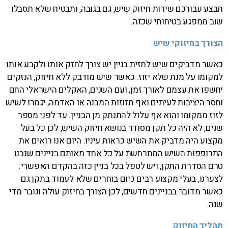
תבצע עבורכם שירות חיזוק שיש, גם בגובה, ותבטיח שלא תסבלו
שוב ממפגע בטיחותי שכזה.
הצורך בחיזוקי שיש
כאשר מדביקים שיש לחזית בניין יש צורך לחזק אותו ולקבע אותו
למקומו על מנת שלא יזוז. כאשר שיש מודבק ללא חיזוק, הנזקים
יחשפו את עצמם לאורך זמן, ועם השנים, האקלים הישראלי החם
וחסר היציבות לעיתים ואף תזוזות המבנה או האדמה, יגמרו לשיש
לזוז ממקומו והוא אף עלול להתנתק מן הבניין. עד לפני מספר
שנים, לא היה כל תקן מסודר בנושא חיזוק השיש, לכן כל בעל
מקצוע היה מדביק את השיש כראות עיניו. היום אנו רואים את
התרופפות השיש המתרחשת על כל אחד מאותם בניינים שנבנו
טרם הסדרת התקן, ויש לטפל בכל בניין כזה בהקדם האפשרי.
לצערנו, בעלי מקצוע רבים כיום בוחרים שלא לעמוד בתקן גם
כאשר מדובר בבניינים חדשים, לכן הצורך בחיזוק עולה וגובר מדי
שנה.
תהליך החיזוק